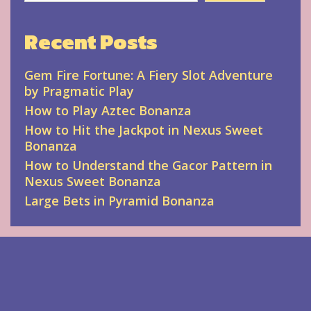
t
i
Recent Posts
o
n
Gem Fire Fortune: A Fiery Slot Adventure
by Pragmatic Play
How to Play Aztec Bonanza
How to Hit the Jackpot in Nexus Sweet
Bonanza
How to Understand the Gacor Pattern in
Nexus Sweet Bonanza
Large Bets in Pyramid Bonanza