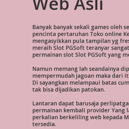
Web Asli
Banyak banyak sekali games oleh se
pencinta pertaruhan Toko online K
mengasyikkan pula tampilan yg fr
meraih Slot PGSoft teranyar sang
permainan slot Slot PGSoft yang 
Namun memang lah seandainya dipe
mempermudah jagoan maka dari itu 
Di sayangkan melampaui batas cum
tak bisa dijadikan patokan.
Lantaran dapat barusaja perlipatga
permainan kembali provider Yang l
perkalian berkeliling web kepada 
tersedia.