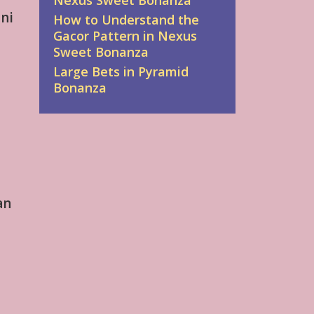
Nexus Sweet Bonanza
ni
How to Understand the
Gacor Pattern in Nexus
Sweet Bonanza
Large Bets in Pyramid
Bonanza
an