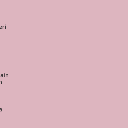
eri
ain
h
a