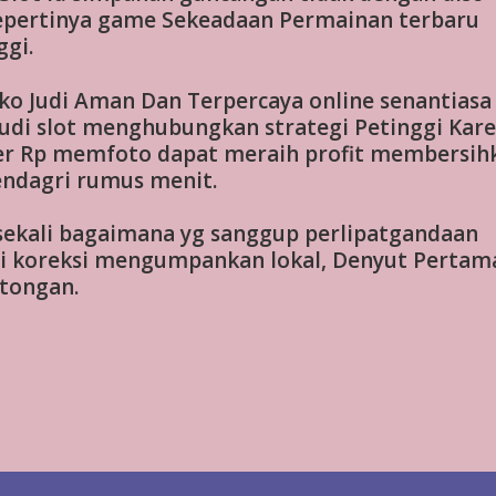
sepertinya game Sekeadaan Permainan terbaru
gi.
oko Judi Aman Dan Terpercaya online senantiasa
udi slot menghubungkan strategi Petinggi Kar
er Rp memfoto dapat meraih profit membersih
endagri rumus menit.
 sekali bagaimana yg sanggup perlipatgandaan
i koreksi mengumpankan lokal, Denyut Pertam
tongan.