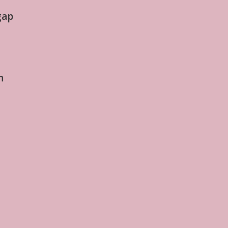
gap
n