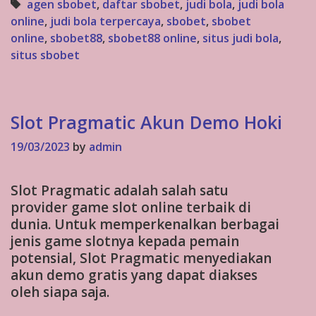
a
T
agen sbobet
,
daftar sbobet
,
judi bola
,
judi bola
t
a
online
,
judi bola terpercaya
,
sbobet
,
sbobet
e
g
online
,
sbobet88
,
sbobet88 online
,
situs judi bola
,
g
s
situs sbobet
o
r
i
Slot Pragmatic Akun Demo Hoki
e
s
19/03/2023
by
admin
Slot Pragmatic adalah salah satu
provider game slot online terbaik di
dunia. Untuk memperkenalkan berbagai
jenis game slotnya kepada pemain
potensial, Slot Pragmatic menyediakan
akun demo gratis yang dapat diakses
oleh siapa saja.