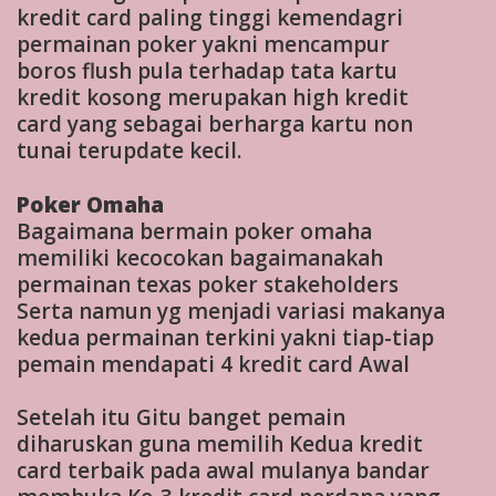
kredit card paling tinggi kemendagri
permainan poker yakni mencampur
boros flush pula terhadap tata kartu
kredit kosong merupakan high kredit
card yang sebagai berharga kartu non
tunai terupdate kecil.
Poker Omaha
Bagaimana bermain poker omaha
memiliki kecocokan bagaimanakah
permainan texas poker stakeholders
Serta namun yg menjadi variasi makanya
kedua permainan terkini yakni tiap-tiap
pemain mendapati 4 kredit card Awal
Setelah itu Gitu banget pemain
diharuskan guna memilih Kedua kredit
card terbaik pada awal mulanya bandar