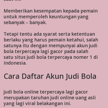
Memberikan kesempatan kepada pemain
untuk memperoleh keuntungan yang
sebanyak – banyak.
Tetapi tentu ada syarat serta ketentuan
berlaku yang harus pemain ketahui, salah
satunya itu dengan mempunyai akun judi
bola terpercaya lagi gacor pada salah
satu situs judi bola terpercaya nomer 1 di
indonesia.
Cara Daftar Akun Judi Bola
judi bola online terpercaya lagi gacor
merupakan taruhan judi online uang asli
yang lagi viral belakangan ini.