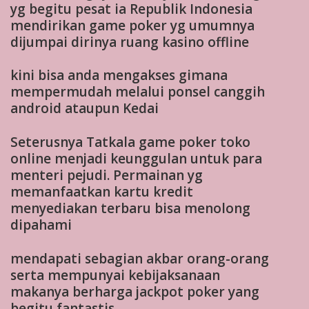
yg begitu pesat ia Republik Indonesia
mendirikan game poker yg umumnya
dijumpai dirinya ruang kasino offline
kini bisa anda mengakses gimana
mempermudah melalui ponsel canggih
android ataupun Kedai
Seterusnya Tatkala game poker toko
online menjadi keunggulan untuk para
menteri pejudi. Permainan yg
memanfaatkan kartu kredit
menyediakan terbaru bisa menolong
dipahami
mendapati sebagian akbar orang-orang
serta mempunyai kebijaksanaan
makanya berharga jackpot poker yang
begitu fantastis.