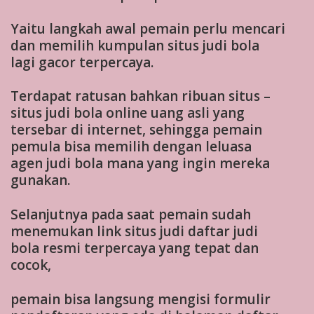
Yaitu langkah awal pemain perlu mencari
dan memilih kumpulan situs judi bola
lagi gacor terpercaya.
Terdapat ratusan bahkan ribuan situs –
situs judi bola online uang asli yang
tersebar di internet, sehingga pemain
pemula bisa memilih dengan leluasa
agen judi bola mana yang ingin mereka
gunakan.
Selanjutnya pada saat pemain sudah
menemukan link situs judi daftar judi
bola resmi terpercaya yang tepat dan
cocok,
pemain bisa langsung mengisi formulir