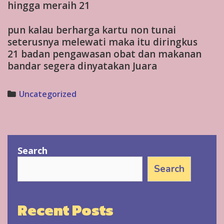
hingga meraih 21
pun kalau berharga kartu non tunai
seterusnya melewati maka itu diringkus
21 badan pengawasan obat dan makanan
bandar segera dinyatakan Juara
C
Uncategorized
a
t
e
g
Search
o
r
Search
i
e
s
Recent Posts